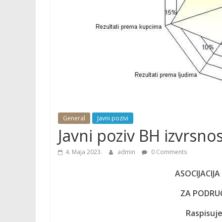
General
Javni pozivi
Javni poziv BH izvrsno
4. Maja 2023.
admin
0 Comments
ASOCIJACIJ
ZA PODRUČ
Raspisuje