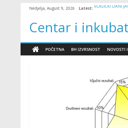
Skip
Nedjelja, August 9, 2026
Latest:
VLAŠIĆKI DANI J
to
NEUMSKI DANI J
content
JAVNE NABAVKE U
Centar i inkuba
JAVNE NABAVKE U
JAVNE NABAVKE U
POČETNA
BH IZVRSNOST
NOVOSTI I