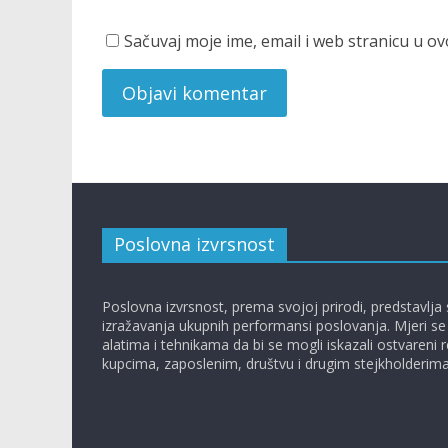
Sačuvaj moje ime, email i web stranicu u
Poslovna izvrsnost
Poslovna izvrsnost, prema svojoj prirodi, predstavlja
izražavanja ukupnih performansi poslovanja. Mjeri s
alatima i tehnikama da bi se mogli iskazali ostvareni 
kupcima, zaposlenim, društvu i drugim stejkholderima