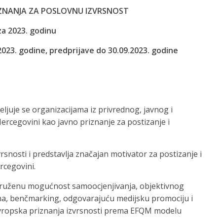
ZNANJA ZA POSLOVNU IZVRSNOST
za 2023. godinu
.2023. godine, predprijave do 30.09.2023. godine
ljuje se organizacijama iz privrednog, javnog i
ercegovini kao javno priznanje za postizanje i
snosti i predstavlja značajan motivator za postizanje i
rcegovini.
 pruženu mogućnost samoocjenjivanja, objektivnog
ima, benčmarking, odgovarajuću medijsku promociju i
Evropska priznanja izvrsnosti prema EFQM modelu