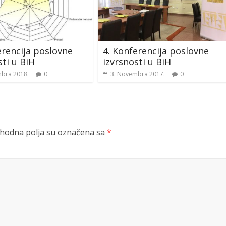
erencija poslovne
4. Konferencija poslovne
sti u BiH
izvrsnosti u BiH
bra 2018.
0
3. Novembra 2017.
0
odna polja su označena sa
*