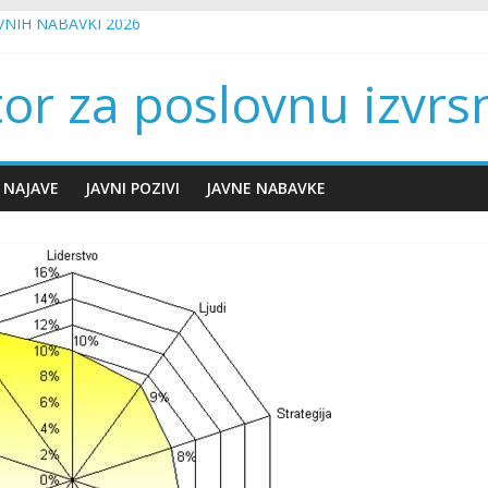
AVNIH NABAVKI 2026
AVNIH NABAVKI
 PRAKSI – SARAJEVO
tor za poslovnu izvrs
 PRAKSI – TUZLA
 PRAKSI – BIHAĆ
 NAJAVE
JAVNI POZIVI
JAVNE NABAVKE