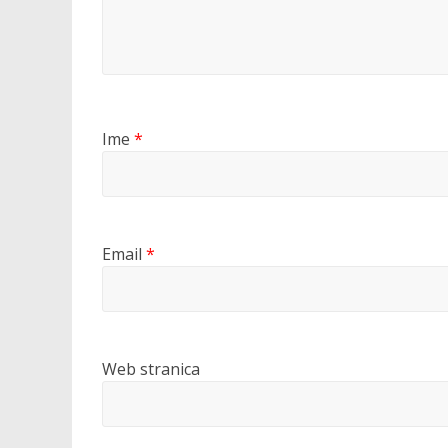
Ime
*
Email
*
Web stranica