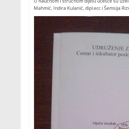
U naučnom i stručnom dijelu učešće su uzeli 
Mahmić, Indira Kulanić, dipl.ecc i Šemsija Riz