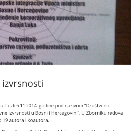
izvrsnosti
 u Tuzli 6.11.2014. godine pod nazivom “Društveno
ne izvrsnosti u Bosni i Hercegovini”. U Zborniku radova
d 19 autora i koautora.