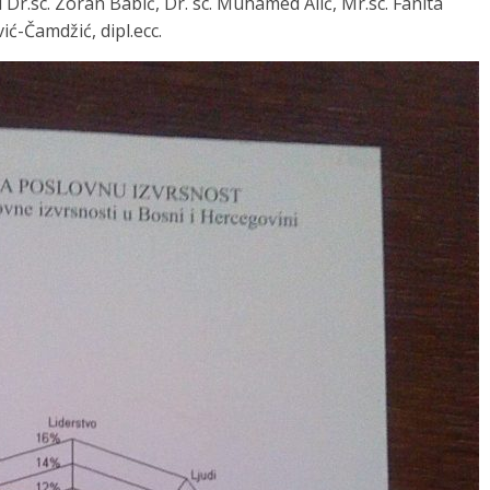
Dr.sc. Zoran Babić, Dr. sc. Muhamed Alić, Mr.sc. Fanita
vić-Čamdžić, dipl.ecc.