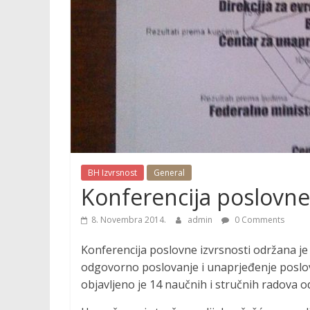
BH Izvrsnost
General
Konferencija poslovne 
8. Novembra 2014.
admin
0 Comments
Konferencija poslovne izvrsnosti održana je
odgovorno poslovanje i unaprjeđenje poslov
objavljeno je 14 naučnih i stručnih radova o