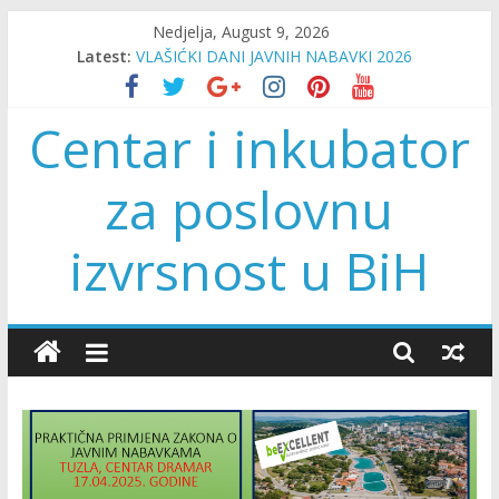
Skip
Nedjelja, August 9, 2026
to
Latest:
VLAŠIĆKI DANI JAVNIH NABAVKI 2026
content
NEUMSKI DANI JAVNIH NABAVKI
JAVNE NABAVKE U PRAKSI – SARAJEVO
Centar i inkubator
JAVNE NABAVKE U PRAKSI – TUZLA
JAVNE NABAVKE U PRAKSI – BIHAĆ
za poslovnu
izvrsnost u BiH