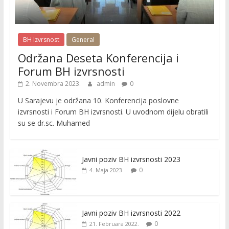
BH Izvrsnost
General
Održana Deseta Konferencija i
Forum BH izvrsnosti
2. Novembra 2023.
admin
0
U Sarajevu je održana 10. Konferencija poslovne
izvrsnosti i Forum BH izvrsnosti. U uvodnom dijelu obratili
su se dr.sc. Muhamed
Javni poziv BH izvrsnosti 2023
0
4. Maja 2023.
Javni poziv BH izvrsnosti 2022
0
21. Februara 2022.