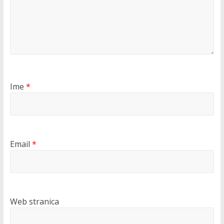
Ime
*
Email
*
Web stranica