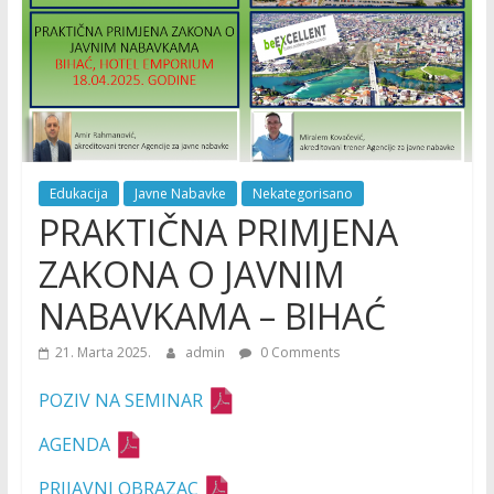
Edukacija
Javne Nabavke
Nekategorisano
PRAKTIČNA PRIMJENA
ZAKONA O JAVNIM
NABAVKAMA – BIHAĆ
21. Marta 2025.
admin
0 Comments
POZIV NA
SEMINAR
AGENDA
PRIJAVNI OBRAZAC