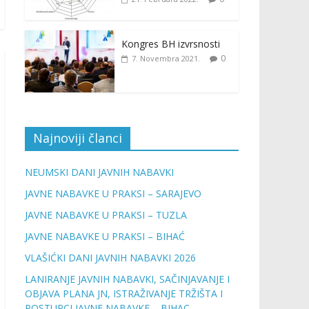
Kongres BH izvrsnosti
0
7. Novembra 2021.
Najnoviji članci
NEUMSKI DANI JAVNIH NABAVKI
JAVNE NABAVKE U PRAKSI – SARAJEVO
JAVNE NABAVKE U PRAKSI – TUZLA
JAVNE NABAVKE U PRAKSI – BIHAĆ
VLAŠIĆKI DANI JAVNIH NABAVKI 2026
LANIRANJE JAVNIH NABAVKI, SAČINJAVANJE I
OBJAVA PLANA JN, ISTRAŽIVANJE TRŽIŠTA I
POSTUPCI JAVNE NABAVKE – BIHAC