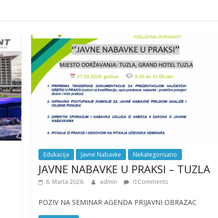
Edukacija
Javne Nabavke
Nekategorisano
JAVNE NABAVKE U PRAKSI – TUZLA
6. Marta 2026.
admin
0 Comments
POZIV NA SEMINAR AGENDA PRIJAVNI OBRAZAC