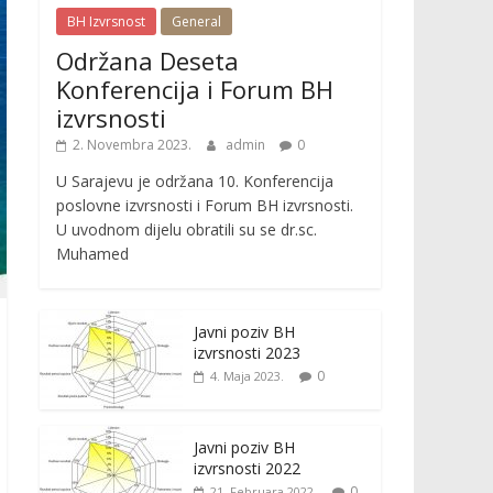
BH Izvrsnost
General
Održana Deseta
Konferencija i Forum BH
izvrsnosti
2. Novembra 2023.
admin
0
U Sarajevu je održana 10. Konferencija
poslovne izvrsnosti i Forum BH izvrsnosti.
U uvodnom dijelu obratili su se dr.sc.
Muhamed
Javni poziv BH
izvrsnosti 2023
0
4. Maja 2023.
Javni poziv BH
izvrsnosti 2022
0
21. Februara 2022.