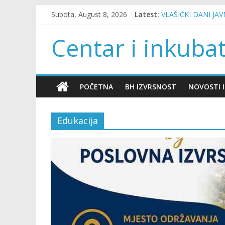
Skip
Subota, August 8, 2026
Latest:
VLAŠIĆKI DANI JA
to
NEUMSKI DANI JA
content
JAVNE NABAVKE U 
Centar i inkuba
JAVNE NABAVKE U 
JAVNE NABAVKE U 
POČETNA
BH IZVRSNOST
NOVOSTI I
Edukacija