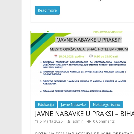
Read more
Edukacija
Javne Nabavke
Nekategorisano
JAVNE NABAVKE U PRAKSI – BIH
6. Marta 2026.
admin
0 Comments
POZIV NA SEMINAR AGENDA PRIJAVNI OBRAZAC