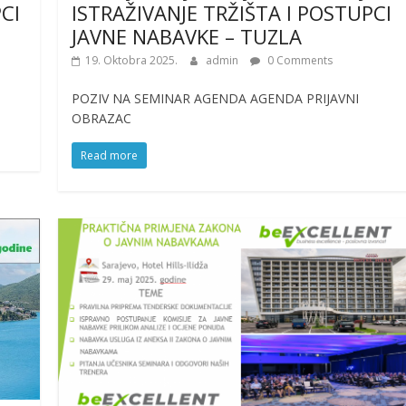
CI
ISTRAŽIVANJE TRŽIŠTA I POSTUPCI
JAVNE NABAVKE – TUZLA
19. Oktobra 2025.
admin
0 Comments
POZIV NA SEMINAR AGENDA AGENDA PRIJAVNI
OBRAZAC
Read more