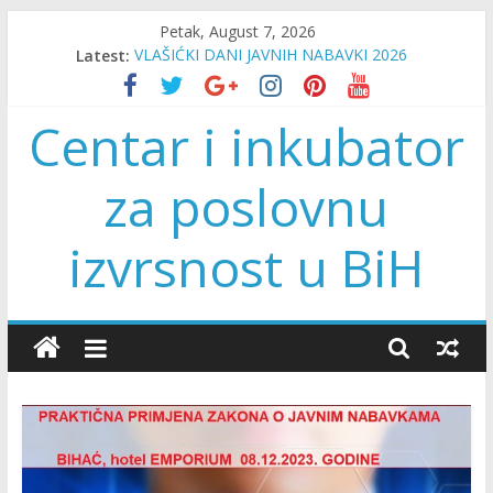
Skip
Petak, August 7, 2026
to
Latest:
VLAŠIĆKI DANI JAVNIH NABAVKI 2026
content
NEUMSKI DANI JAVNIH NABAVKI
JAVNE NABAVKE U PRAKSI – SARAJEVO
Centar i inkubator
JAVNE NABAVKE U PRAKSI – TUZLA
JAVNE NABAVKE U PRAKSI – BIHAĆ
za poslovnu
izvrsnost u BiH