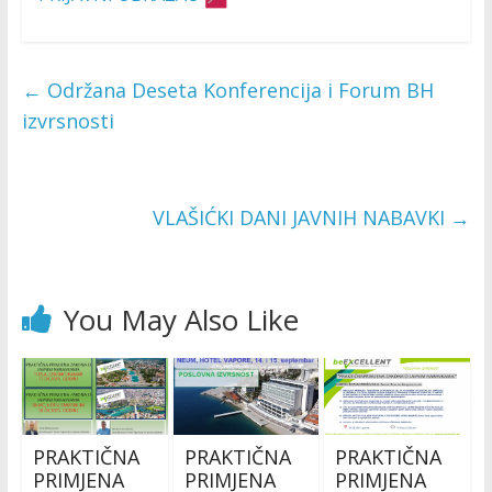
←
Održana Deseta Konferencija i Forum BH
izvrsnosti
VLAŠIĆKI DANI JAVNIH NABAVKI
→
You May Also Like
PRAKTIČNA
PRAKTIČNA
PRAKTIČNA
PRIMJENA
PRIMJENA
PRIMJENA